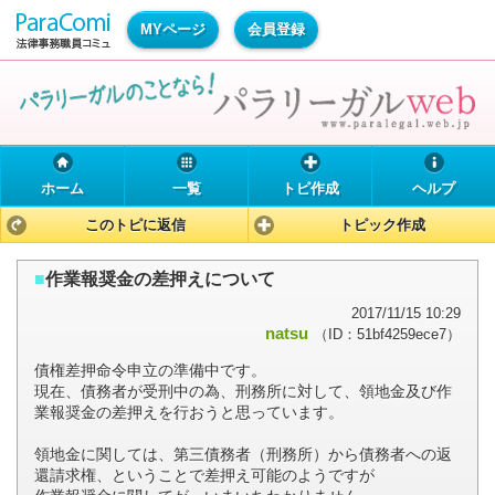
MYページ
会員登録
ホーム
一覧
トピ作成
ヘルプ
このトピに返信
トピック作成
■
作業報奨金の差押えについて
2017/11/15 10:29
natsu
（ID：51bf4259ece7）
債権差押命令申立の準備中です。
現在、債務者が受刑中の為、刑務所に対して、領地金及び作
業報奨金の差押えを行おうと思っています。
領地金に関しては、第三債務者（刑務所）から債務者への返
還請求権、ということで差押え可能のようですが