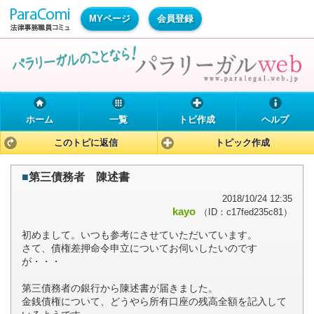
MYページ
会員登録
ホーム
一覧
トピ作成
ヘルプ
このトピに返信
トピック作成
■
第三債務者 陳述書
2018/10/24 12:35
kayo
（ID：c17fed235c81）
初めまして。いつも参考にさせていただいています。
さて、債権差押命令申立についてお伺いしたいのです
が・・・
第三債務者の銀行から陳述書が届きました。
金銭債権について、どうやら所有口座の残高全額を記入して