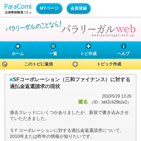
MYページ
会員登録
ホーム
一覧
トピ作成
ヘルプ
このトピに返信
トピック作成
■
SFコーポレーション（三和ファイナンス）に対する
過払金返還請求の現状
2010/5/29 13:26
匿名
（ID：bbf2c629b2e2）
過去スレッドにいくつかありましたが、新規で書き込みさせ
ていただきました。
ＳＦコーポレーションに対する過払金返還請求について、
2010年または昨年の情報が知りたいです。