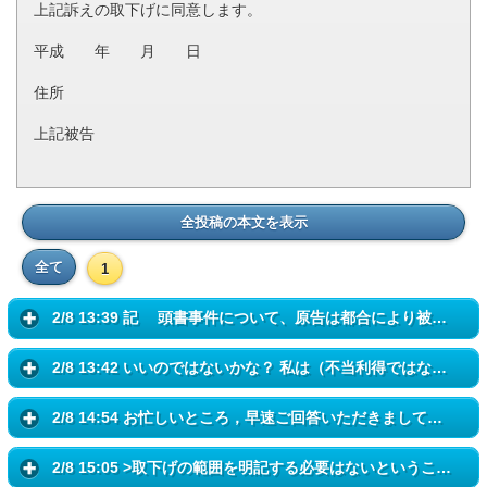
上記訴えの取下げに同意します。
平成 年 月 日
住所
上記被告
全投稿の本文を表示
全て
1
2/8 13:39 記 頭書事件について、原告は都合により被告*****株式会社...
2/8 13:42 いいのではないかな？ 私は（不当利得ではないですが）、 「...
2/8 14:54 お忙しいところ，早速ご回答いただきまして， 大変ありがとう...
2/8 15:05 >取下げの範囲を明記する必要はないということでしょうか...