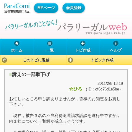
MYページ
会員登録
ホーム
一覧
トピ作成
ヘルプ
このトピに返信
トピック作成
■
訴えの一部取下げ
2011/2/8 13:19
☆ひろ
（ID：cf6c76d1e5be）
お忙しいところ申し訳ありませんが，皆様のお知恵をお貸し
下さい。
現在，被告３名の不当利得返還請求訴訟を遂行中ですが，
内１社について，和解が成立しそうです。