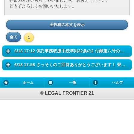
存知の方がいらっしゃいましたら、お教えください。
どうぞよろしくお願いいたします。
全投稿の本文を表示
全て
1
6/18 17:12 供託事務取扱手続準則32条の2 付録第八号の二様式 登記六法...
6/18 17:58 さっそくのご回答ありがとうございます！ 登記六法が手元に...
ホーム
一覧
ヘルプ
© LEGAL FRONTIER 21