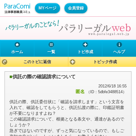
MYページ
会員登録
ホーム
一覧
トピ作成
ヘルプ
このトピに返信
トピック作成
■
供託の際の確認請求について
2012/6/18 16:55
匿名
（ID：5dbfe3488514）
供託の際、供託委任状に「確認を請求します」という文言を
入れて、確認をしてもらうと、供託払渡の際に、印鑑証明書
が不要になりますよね？
この確認請求について、根拠となる条文や、通達があるので
しょうか？
急ぎではないのですが、ずっと気になっているので、もしご