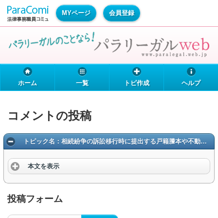
MYページ
会員登録
ホーム
一覧
トピ作成
ヘルプ
コメントの投稿
トピック名：相続紛争の訴訟移行時に提出する戸籍謄本や不動産登記について
本文を表示
投稿フォーム