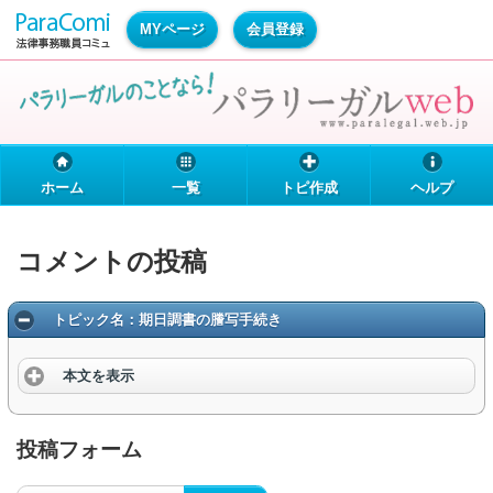
MYページ
会員登録
ホーム
一覧
トピ作成
ヘルプ
コメントの投稿
トピック名：期日調書の謄写手続き
本文を表示
投稿フォーム