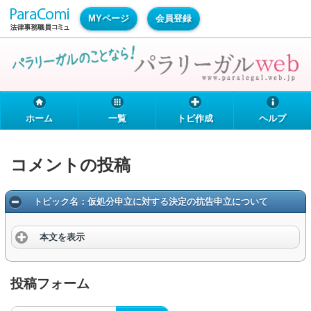
MYページ
会員登録
ホーム
一覧
トピ作成
ヘルプ
コメントの投稿
トピック名：仮処分申立に対する決定の抗告申立について
本文を表示
投稿フォーム