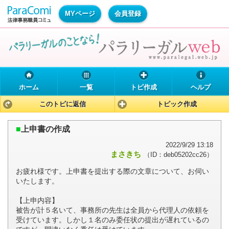
MYページ
会員登録
ホーム
一覧
トピ作成
ヘルプ
このトピに返信
トピック作成
■
上申書の作成
2022/9/29 13:18
まさきち
（ID：deb05202cc26）
お疲れ様です。上申書を提出する際の文章について、お伺い
いたします。
【上申内容】
被告が計５名いて、事務所の先生は全員から代理人の依頼を
受けています。しかし１名のみ委任状の提出が遅れているの