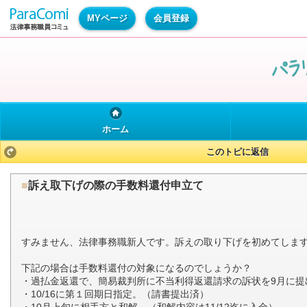
MYページ
会員登録
ホーム
このトピに返信
■
訴え取下げの際の手数料還付申立て
すみません、法律事務職新人です。訴えの取り下げを初めてしま
下記の場合は手数料還付の対象になるのでしょうか？
・過払金返還で、簡易裁判所に不当利得返還請求の訴状を9月に提
・10/16に第１回期日指定。（請書提出済）
・10月上旬に相手方と和解。（和解内容は11/12迄に入金）