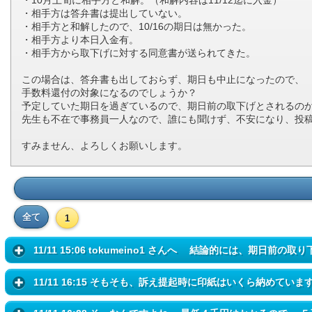
・相手方は答弁書は提出していない。
・相手方と和解したので、10/16の期日は無かった。
・相手方より本日入金有。
・相手方から取下げに対する同意書が送られてきた。
この場合は、答弁書も出しておらず、期日も中止になったので、
手数料還付の対象になるのでしょうか？
予定していた期日を過ぎているので、期日前の取下げとされるの
先生も不在で事務員一人なので、誰にも聞けず、不安になり、投
すみません、よろしくお願いします。
全て
1
11/11 15:06 tokumeino1 さんへ 結論的には、期日前の取り
11/11 16:15 そもそも、訴え提起時に印紙はいくら納めています