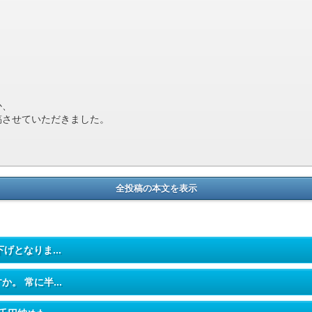
か、
稿させていただきました。
全投稿の本文を表示
下げとなりま...
か。 常に半...