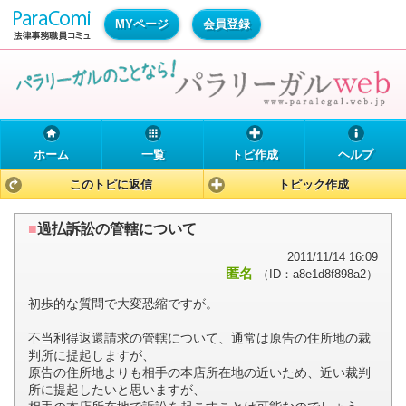
MYページ
会員登録
ホーム
一覧
トピ作成
ヘルプ
このトピに返信
トピック作成
■
過払訴訟の管轄について
2011/11/14 16:09
匿名
（ID：a8e1d8f898a2）
初歩的な質問で大変恐縮ですが。
不当利得返還請求の管轄について、通常は原告の住所地の裁
判所に提起しますが、
原告の住所地よりも相手の本店所在地の近いため、近い裁判
所に提起したいと思いますが、