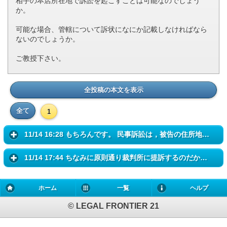
相手の本店所在地で訴訟を起こすことは可能なのでしょう
か。
可能な場合、管轄について訴状になにか記載しなければなら
ないのでしょうか。
ご教授下さい。
全投稿の本文を表示
全て
1
11/14 16:28 もちろんです。 民事訴訟は，被告の住所地を管轄する裁判所...
11/14 17:44 ちなみに原則通り裁判所に提訴するのだから，当然管轄の主張...
ホーム
一覧
ヘルプ
© LEGAL FRONTIER 21