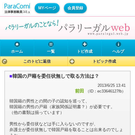
MYページ
会員登録
ホーム
一覧
トピ作成
ヘルプ
このトピに返信
トピック作成
■
韓国の戸籍を委任状無しで取る方法は？
2013/6/25 13:41
前田
（ID：ec33646127fb）
韓国籍の男性との間の子の認知を巡って、
韓国籍の男性の戸籍（家族関係証明書？）が必要です。
（他の書類は揃っています）
男性から委任状などは手に入らないのですが、
弁護士が委任状無しで韓国戸籍を取ることは出来るのでしょ