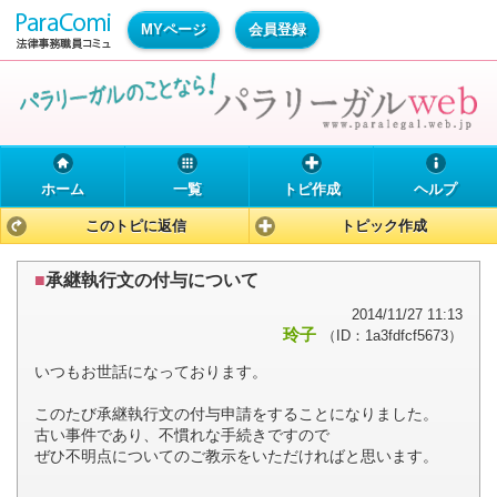
MYページ
会員登録
ホーム
一覧
トピ作成
ヘルプ
このトピに返信
トピック作成
■
承継執行文の付与について
2014/11/27 11:13
玲子
（ID：1a3fdfcf5673）
いつもお世話になっております。
このたび承継執行文の付与申請をすることになりました。
古い事件であり、不慣れな手続きですので
ぜひ不明点についてのご教示をいただければと思います。