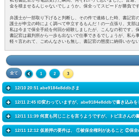
金を積ませるんじゃないでしょうか。保全ってスピードが勝負で
弁護士が一部取り下げると判断し、その件で連絡した時、書記官
護士が申立の時によく調べて申立するもんだ！の一点張り。支部
私は今まで保全手続を何回か経験しましたが、こんなの初です。
書記官は裁判所から一歩も出ないで仕事できるでしょうが、私ら
軽々言われて、ごめんなさいも無し、書記官の態度に納得いかな
全て
1
2
3
12/10 20:51 abe9184e8ddbさま
12/11 2:45 ID変わっていますが、abe9184e8ddbで書き込みを
12/11 11:39 何度も同じことを言うようですが、トピ主さんの書
12/11 12:12 仮差押の要件は、 ①被保全権利があること ②保全