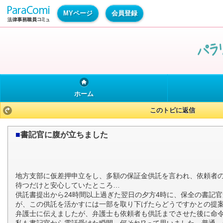
MYページ
会員登録
ホーム
このトピに返信
■
書記官に腹が立ちました
地方支部に仮差押申立をし、多額の保証金供託を言われ、依頼者
待つだけと安心していたところ…
供託書提出から24時間以上過ぎた翌日の夕方4時に、保全の書記
が、この供託を活かすには一部を取り下げたらどうですかとの提
弁護士に伝えましたが、弁護士も依頼者も供託までさせた後に命
私も書記官から電話受けた瞬間、何それ⁉︎って思いました。普通