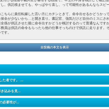
すし。供託積ませても、やっぱやり直し、って可能性があるんならスピ
のこちらに責任転嫁した言い方にカチンときて、命令出せるかどうかっ
は保全が少ないから…と開き直り。書記官、強気だけど自分のミスにさ
保全係が供託させた後に命令出すかどうか検討するのって普通なんです
事務員は供託の命令もらったら他の仕事そっちのけで供託に走ります。
いです。
全投稿の本文を表示
した者です。 ...
き込みを見...
の必要性が...