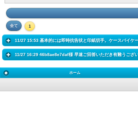
全て
1
11/27 15:53 基本的には即時抗告状と印紙切手。ケースバイケー
11/27 16:29 46b8ae8e7daf様 早速ご回答いただき有難うご
ホーム