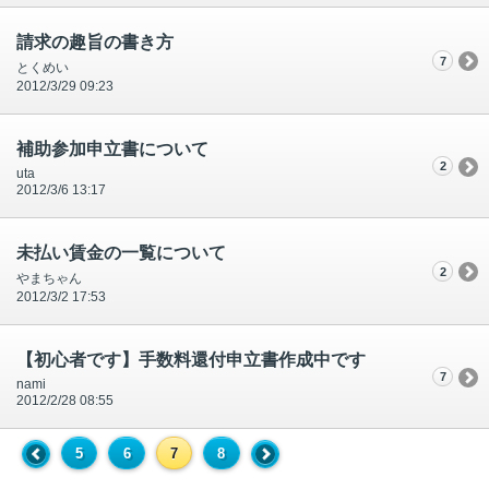
請求の趣旨の書き方
7
とくめい
2012/3/29 09:23
補助参加申立書について
2
uta
2012/3/6 13:17
未払い賃金の一覧について
2
やまちゃん
2012/3/2 17:53
【初心者です】手数料還付申立書作成中です
7
nami
2012/2/28 08:55
5
6
7
8