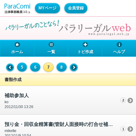
MYページ
会員登録
ホーム
一覧
トピ作成
ヘルプ
5
6
7
8
書類作成
補助参加人
2
ko
2012/11/30 13:26
預り金・回収金精算書(管財人面接時の打合せ補充メモ）
1
mikette
2012/11/9 10:54