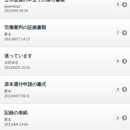
9
gyannba2
2012/9/4 16:34
労働審判の証拠書類
7
匿名
2012/8/17 14:17
迷っています
6
吉田幸浩
2012/6/25 15:31
原本還付申請の書式
3
匿名
2012/4/27 09:11
記録の表紙
2
匿名
2012/4/4 14:04